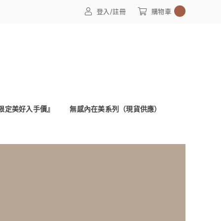
0
登入/註冊
購物車
限定美好入手價』
無感內在美系列（現貨供應）