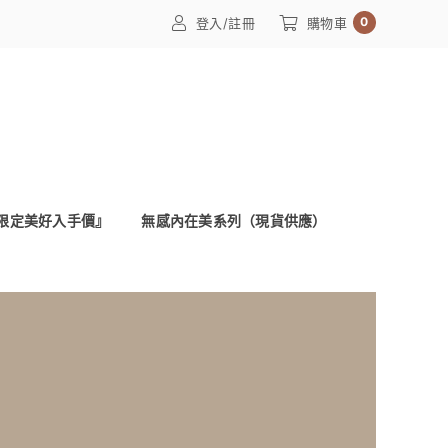
0
登入/註冊
購物車
限定美好入手價』
無感內在美系列（現貨供應）