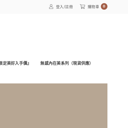
0
登入/註冊
購物車
限定美好入手價』
無感內在美系列（現貨供應）