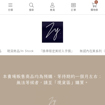
0
分類
搜尋
會員
訂單
購物車
品
現貨商品/In Stock
『換季限定美好入手價』
無感內在美系列