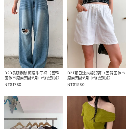
D20長腿刷破顯瘦牛仔褲（因韓
D21夏日涼爽棉短褲（因韓國休市
國休市廠商預計8月中旬後到貨）
廠商預計8月中旬後到貨）
1780
1580