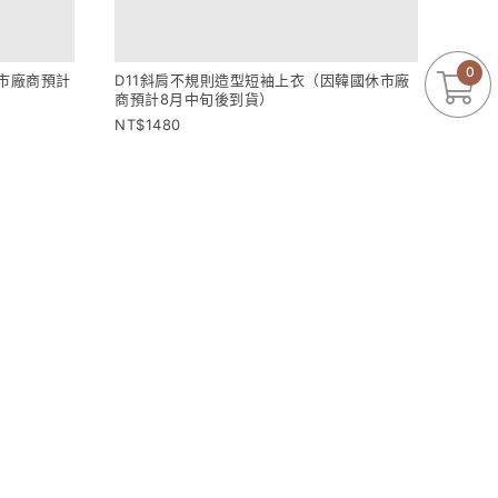
0
市廠商預計
D11斜肩不規則造型短袖上衣（因韓國休市廠
商預計8月中旬後到貨）
1480