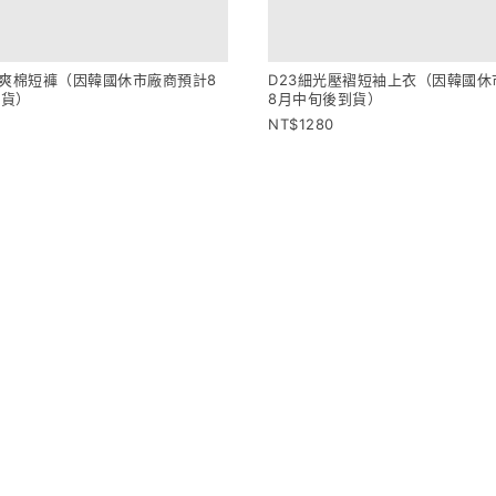
涼爽棉短褲（因韓國休市廠商預計8
D23細光壓褶短袖上衣（因韓國休
到貨）
8月中旬後到貨）
1280