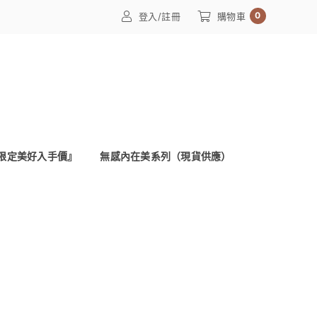
0
登入/註冊
購物車
限定美好入手價』
無感內在美系列（現貨供應）