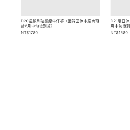
D20長腿刷破顯瘦牛仔褲（因韓國休市廠商預
D21夏日
計8月中旬後到貨）
月中旬後
1780
1580