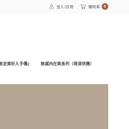
0
登入/註冊
購物車
限定美好入手價』
無感內在美系列（現貨供應）