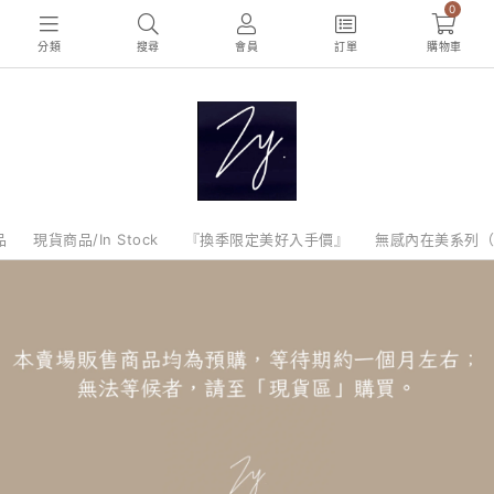
0
分類
搜尋
會員
訂單
購物車
品
現貨商品/In Stock
『換季限定美好入手價』
無感內在美系列