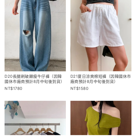
D20長腿刷破顯瘦牛仔褲（因韓
D21夏日涼爽棉短褲（因韓國休市
國休市廠商預計8月中旬後到貨）
廠商預計8月中旬後到貨）
1780
1580