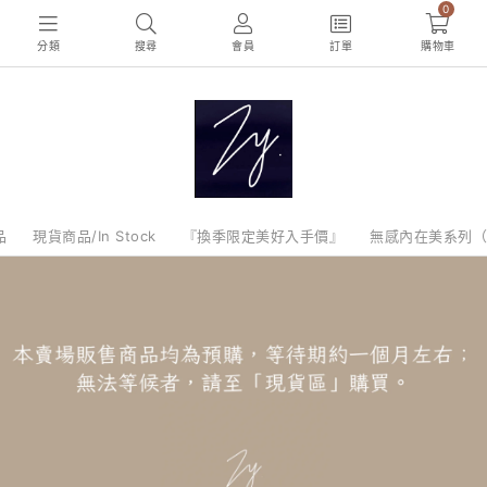
0
分類
搜尋
會員
訂單
購物車
品
現貨商品/In Stock
『換季限定美好入手價』
無感內在美系列