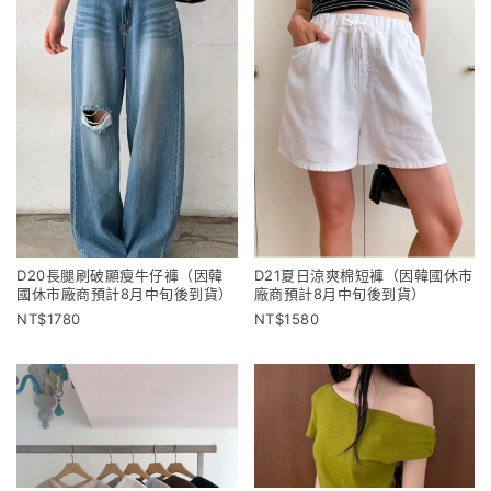
D20長腿刷破顯瘦牛仔褲（因韓
D21夏日涼爽棉短褲（因韓國休市
國休市廠商預計8月中旬後到貨）
廠商預計8月中旬後到貨）
1780
1580