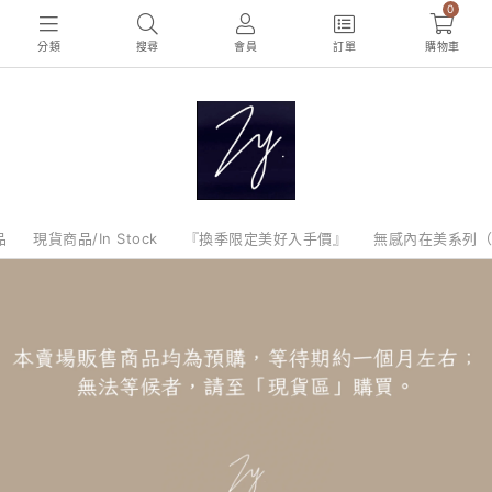
0
分類
搜尋
會員
訂單
購物車
品
現貨商品/In Stock
『換季限定美好入手價』
無感內在美系列