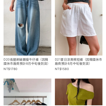
D20長腿刷破顯瘦牛仔褲（因韓
D21夏日涼爽棉短褲（因韓國休市
國休市廠商預計8月中旬後到貨）
廠商預計8月中旬後到貨）
1780
1580