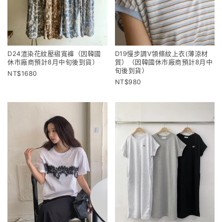
D24渲染花紋壓褶寬褲（因韓國
D19慢步調V領條紋上衣(薄涼材
休市廠商預計8月中旬後到貨）
質）（因韓國休市廠商預計8月中
旬後到貨）
1680
980