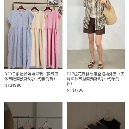
D29日系壓褶娃娃洋裝（因韓國
D27緹花直條紋鏤空短袖外套（因
休市廠商預計8月中旬後到貨）
韓國休市廠商預計8月中旬後到
貨）
1980
1780