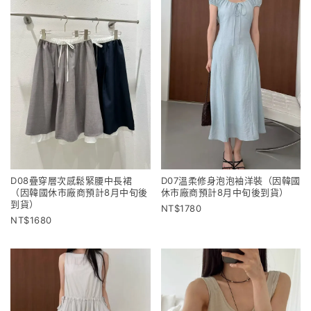
D08疊穿層次感鬆緊腰中長裙
D07溫柔修身泡泡袖洋裝（因韓國
（因韓國休市廠商預計8月中旬後
休市廠商預計8月中旬後到貨）
到貨）
1780
1680