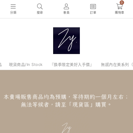
0
分類
搜尋
會員
訂單
購物車
品
現貨商品/In Stock
『換季限定美好入手價』
無感內在美系列