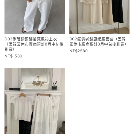
D03俐落翻領綁帶感襯衫上衣
D02氣質老錢風縮腰套裝（因韓
（因韓國休市廠商預計8月中旬後
國休市廠商預計8月中旬後到貨）
到貨）
2580
1580