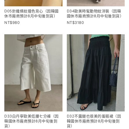
D05針織條紋撞色背心（因韓國
D34歐美時髦動物紋洋裝（因韓
休市廠商預計8月中旬後到貨）
國休市廠商預計8月中旬後到貨）
980
3180
D33白丹寧歐美低腰七分褲（因
D32不露腿也很美的蛋糕裙（因
韓國休市廠商預計8月中旬後到
韓國休市廠商預計8月中旬後到
貨）
貨）