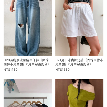
D20長腿刷破顯瘦牛仔褲（因韓
D21夏日涼爽棉短褲（因韓國休市
國休市廠商預計8月中旬後到貨）
廠商預計8月中旬後到貨）
1780
1580